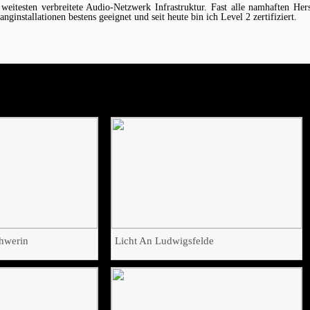
weitesten verbreitete Audio-Netzwerk Infrastruktur. Fast alle namhaften Her
nginstallationen bestens geeignet und seit heute bin ich Level 2 zertifiziert.
chwerin
Licht An Ludwigsfelde
nen
Ein Pyro, Licht, Sound-Erlebnis
ssion
tertainment
Auftraggeber:
Pyro Passion
Endkunde:
Stadt Ludwigsfelde