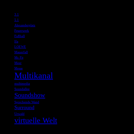
Schlagwörter
3.1
5.1
Alexanderplatz
Feuerwerk
Fußball
Ifa
LOEWE
Mauerfall
Mc Fit
Meer
Messe
Multikanal
multimedia
Soundallee
Soundshow
Sprechende Wand
Surround
Urwald
virtuelle Welt