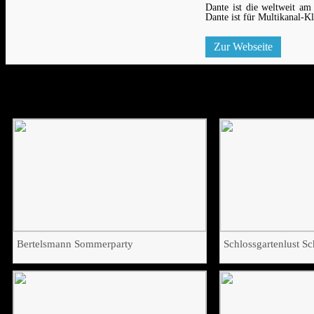
Dante ist die weltweit am 
Dante ist für Multikanal-Kla
Zur Webseite
Refernzen
Bertelsmann Sommerparty
Schlossgartenlust S
Lesen am Meer 3.1
Zwei Klanginstallatio
Auftraggeber:
Mediapool
Auftraggeber:
Pyro Pa
Endkunde:
Bertelsmann
Endkunde:
Wohltat-En