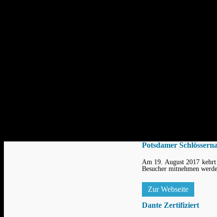
Soundshows.de – Ulrich Stielau, Personengesellschaft – ist gesetzlich vertrete
Stielaudio
Ulrich Stielau
Tel: 0331 / 704 00 00 7
E-Mail: uli at stielaudio . de
Verantwortlich im Sinne von § 6 TDG:
Ulrich Stielau
Umsatzsteueridentifikationsnummer DE235145609
Aktuelles
Potsdamer Schlössern
Am 19. August 2017 kehrt d
Besucher mitnehmen werden
Zur Webseite
Dante Zertifiziert