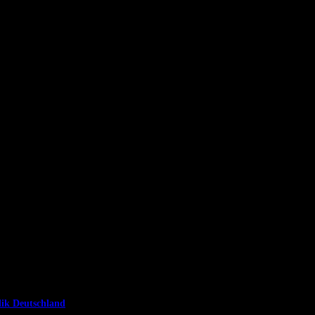
lik Deutschland
) sind wir verpflichtet, ein sogenanntes Webimpressum an