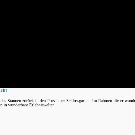
n durch Ulrich Stielau (verantwortlich für die Website).
acht
as Staunen zurück in den Potsdamer Schlossgarten. Im Rahmen dieser wunderba
 in wunderbare Erlebniswelten.