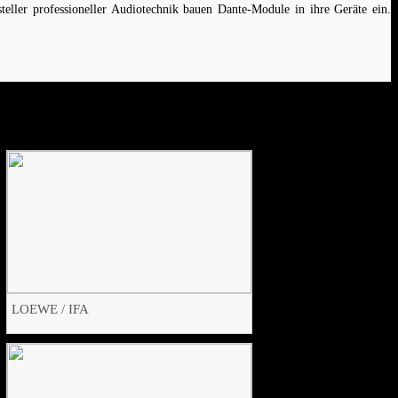
steller professioneller Audiotechnik bauen Dante-Module in ihre Geräte ein.
LOEWE / IFA
Multikanal Zuspielung
Auftraggeber:
Brandoffice
Endkunde:
LOEWE