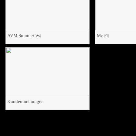
Weiterlesen
Weiterlesen
AVM Sommerfest
Mc Fit
Durch den Dschungel in 6.0
5.1 in zwei Richtunge
Auftraggeber:
prio GmbH
Auftraggeber / Endku
Endkunde:
AVM
Mc Fit
Ausführender Dienstleister:
Ausführender Dienstlei
Werner Audio
Werner Audio
Weiterlesen
Weiterlesen
Kundenmeinungen
Hier einige Danksagungen
Illusion durch Ton
Weiterlesen