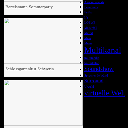
Alexanderplatz
Bertelsmann Sommerparty
Feuerwerk
Fußball
Ifa
LOEWE
Mauerfall
Mc Fit
Meer
Messe
Multikanal
multimedia
Soundallee
Soundshow
Schlossgartenlust Schwerin
Sprechende Wand
Surround
Urwald
virtuelle Welt
Impressionen