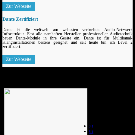
Zur Webseite
Dante Zertifiziert
Dante ist die weltweit am weitesten verbreitete Audio-Netzwerk
Infrastruktur. Fast alle namhaften Hersteller professioneller Audiotechnik
bauen Dante-Module in ihre Geräte ein. Dante ist für Multikanal-
Klanginstallationen bestens geeignet und seit heute bin ich Level 2
zertifiziert.
Zur Webseite
Refernzen
Illusion durch
Ton
Schlagwörter
3.1
5.1