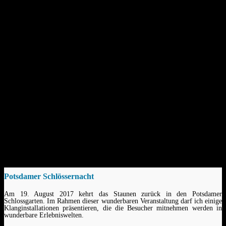
ein Zug kann vorbeifahren und wenn es sein muss,
können auch Rennwagen um das Publikum
herumfahren oder Flugzeuge starten.
Natürlich kann auch jedes Bild einer Ausstellung einen
eigenen Klang bekommen oder der Zuschauer
akustisch in die richtige Richtung geführt werden.
Unser Gehörsinn gibt uns – als einziger unserer Sinne – eine
ununterbrochene 360° Information über Ereignisse in unserer
Umgebung und vor allem auch über den Raum, in dem wir uns
befinden. Deshalb lässt sich mit einer gut produzierten
Soundshow eine perfekte Illusion schaffen.
Aktuelles
Potsdamer Schlössernacht
Am 19. August 2017 kehrt das Staunen zurück in den Potsdamer
Schlossgarten. Im Rahmen dieser wunderbaren Veranstaltung darf ich einige
Klanginstallationen präsentieren, die die Besucher mitnehmen werden in
wunderbare Erlebniswelten.